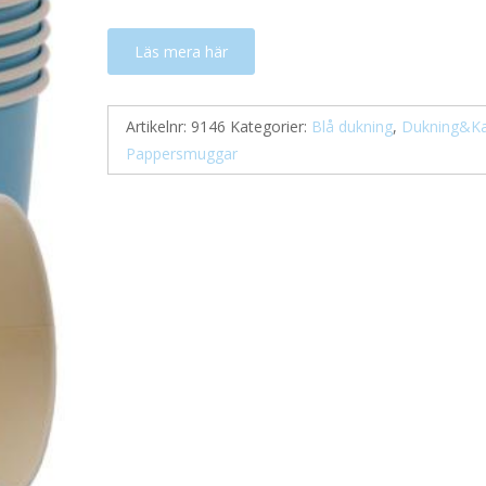
Läs mera här
Artikelnr:
9146
Kategorier:
Blå dukning
,
Dukning&Ka
Pappersmuggar