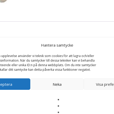
Hantera samtycke
a upplevelse använder vi teknik som cookies för att lagra och/eller
information. När du samtycker till dessa tekniker kan vi behandla
ggar, ljusblå, 8p”
teende eller unika ID:n på denna webbplats. Om du inte samtycker
ska fält är märkta
*
kallar ditt samtycke kan detta påverka vissa funktioner negativt.
ceptera
Neka
Visa pref