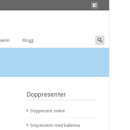
Search
 namn
Blogg
for:
Doppresenter
Doppresent online
Smyckeskrin med ballerina