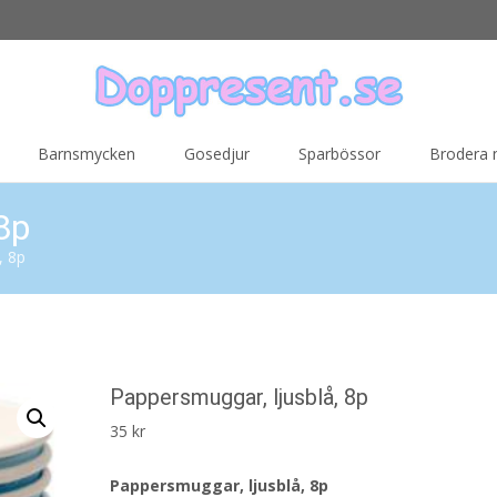
Barnsmycken
Gosedjur
Sparbössor
Brodera
8p
, 8p
Pappersmuggar, ljusblå, 8p
35
kr
Pappersmuggar, ljusblå, 8p