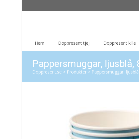
Skip
Hem
Doppresent tjej
Doppresent kille
to
content
Pappersmuggar, ljusblå, 
Doppresent.se
>
Produkter
>
Pappersmuggar, ljusblå