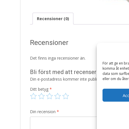
Recensioner (0)
Recensioner
Det finns inga recensioner än.
För att ge en br
komma åt enhets
Bli först med att recensera ”Pappersmu
data som surfbe
Din e-postadress kommer inte publiceras.
Obligatori
eller om du åter
Ditt betyg
*
Ac
Din recension
*