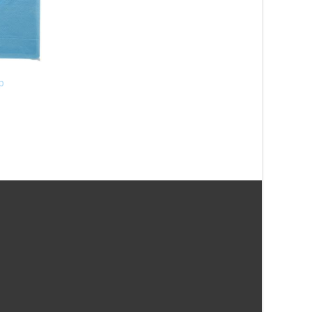
Pom Pom ljus blå
Paket rosa dukning f
p
29
kr
personer
149
kr
Läs mera här
Läs mera här