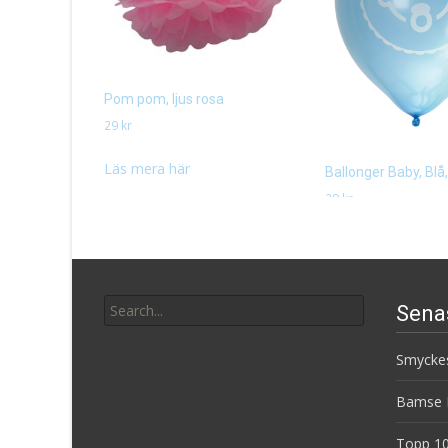
Pom pom, ljus rosa
29
kr
Läs mera här
Ballonger Baby, Blå
29
kr
Läs mera här
Search
Sena
for:
Smyckes
Bamse B
Topp 10