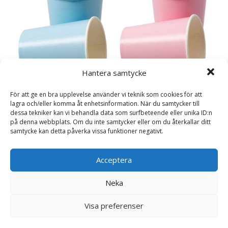
Hantera samtycke
Pappersmuggar, rosa, 8p
För att ge en bra upplevelse använder vi teknik som cookies för att
Pappersmuggar, ljusblå, 8p
lagra och/eller komma åt enhetsinformation. När du samtycker till
35
kr
35
kr
dessa tekniker kan vi behandla data som surfbeteende eller unika ID:n
på denna webbplats. Om du inte samtycker eller om du återkallar ditt
Läs mera här
samtycke kan detta påverka vissa funktioner negativt.
Läs mera här
Acceptera
Doppresenter
Neka
Doppresent online
Visa preferenser
Smyckeskrin med ballerina