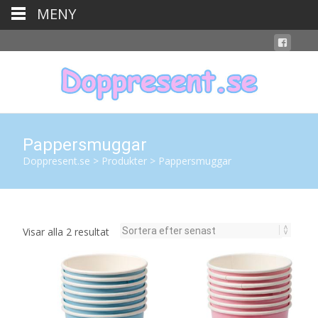
MENY
Pappersmuggar
Doppresent.se
>
Produkter
>
Pappersmuggar
Sortera
Visar alla 2 resultat
efter
senaste