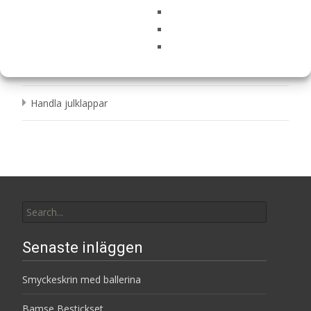
Bamse Bestickset
Topp 10 butiker som säljer doppresenter
Handla julklappar
Search
for:
Senaste inläggen
Smyckeskrin med ballerina
Bamse Bestickset