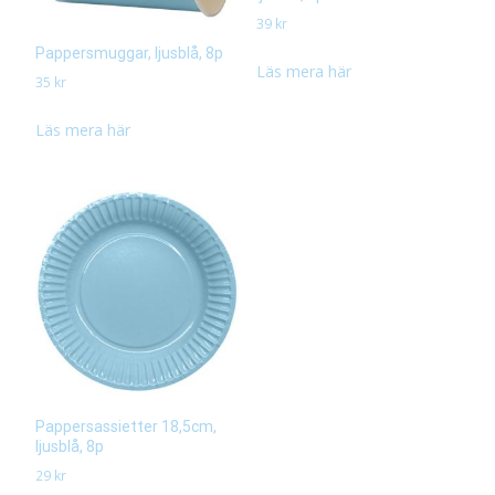
39
kr
Pappersmuggar, ljusblå, 8p
Läs mera här
35
kr
Läs mera här
Pappersassietter 18,5cm,
ljusblå, 8p
29
kr