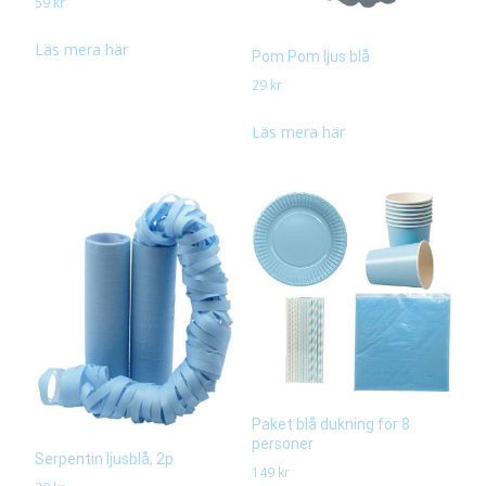
59
kr
Läs mera här
Pom Pom ljus blå
29
kr
Läs mera här
Paket blå dukning för 8
personer
Serpentin ljusblå, 2p
149
kr