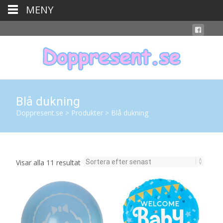
MENY
Blå dukning
Doppresent.se
>
Produkter
>
Blå dukning
Sortera
Visar alla 11 resultat
efter
senaste