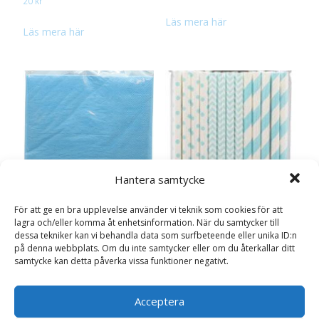
20
kr
Läs mera här
Läs mera här
Hantera samtycke
För att ge en bra upplevelse använder vi teknik som cookies för att
lagra och/eller komma åt enhetsinformation. När du samtycker till
Servetter ljusblå, 20p
dessa tekniker kan vi behandla data som surfbeteende eller unika ID:n
29
kr
på denna webbplats. Om du inte samtycker eller om du återkallar ditt
samtycke kan detta påverka vissa funktioner negativt.
Läs mera här
Acceptera