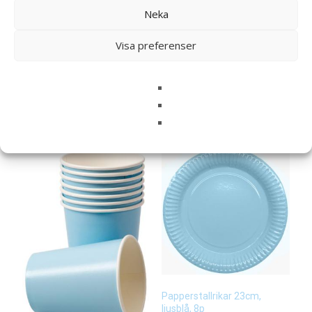
Neka
Visa preferenser
Sugrör i papper ljusblå mix,
24p
29
kr
Läs mera här
Papperstallrikar 23cm,
ljusblå, 8p