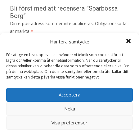
Bli först med att recensera ”Sparbössa
Borg”
Din e-postadress kommer inte publiceras.
Obligatoriska fält
är märkta
*
Hantera samtycke
Ditt betyg
*
För att ge en bra upplevelse använder vi teknik som cookies för att
lagra och/eller komma åt enhetsinformation. När du samtycker till
dessa tekniker kan vi behandla data som surfbeteende eller unika ID:n
Din recension
*
på denna webbplats. Om du inte samtycker eller om du återkallar ditt
samtycke kan detta påverka vissa funktioner negativt.
Acceptera
Namn
*
Neka
E-post
*
Visa preferenser
Spara mitt namn, min e-postadress och webbplats i
denna webbläsare till nästa gång jag skriver en