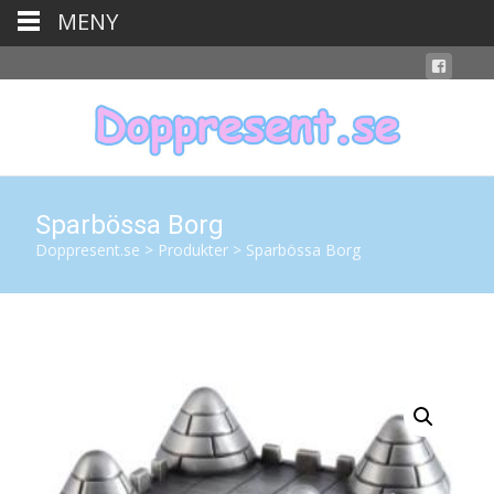
MENY
Sparbössa Borg
Doppresent.se
>
Produkter
>
Sparbössa Borg