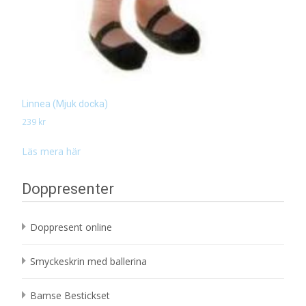
Linnea (Mjuk docka)
239
kr
Läs mera här
Doppresenter
Doppresent online
Smyckeskrin med ballerina
Bamse Bestickset