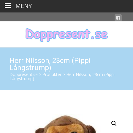
MENY
Herr Nilsson, 23cm (Pippi
Långstrump)
Doppresent.se
>
Produkter
>
Herr Nilsson, 23cm (Pippi
Långstrump)