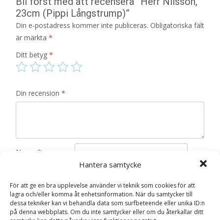
Bli först med att recensera ”Herr Nilsson,
23cm (Pippi Långstrump)”
Din e-postadress kommer inte publiceras.
Obligatoriska fält
är märkta
*
Ditt betyg
*
Din recension
*
Namn
*
Hantera samtycke
E-post
*
För att ge en bra upplevelse använder vi teknik som cookies för att
Spara mitt namn, min e-postadress och webbplats i
lagra och/eller komma åt enhetsinformation. När du samtycker till
dessa tekniker kan vi behandla data som surfbeteende eller unika ID:n
denna webbläsare till nästa gång jag skriver en
på denna webbplats. Om du inte samtycker eller om du återkallar ditt
kommentar.