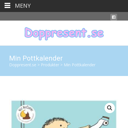
MENY
Min Pottkalender
Doppresent.se
>
Produkter
>
Min Pottkalender