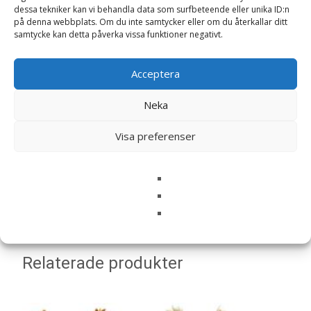
dessa tekniker kan vi behandla data som surfbeteende eller unika ID:n
på denna webbplats. Om du inte samtycker eller om du återkallar ditt
samtycke kan detta påverka vissa funktioner negativt.
Namn
*
Acceptera
E-post
*
Neka
Spara mitt namn, min e-postadress och webbplats i
Visa preferenser
denna webbläsare till nästa gång jag skriver en
kommentar.
Relaterade produkter