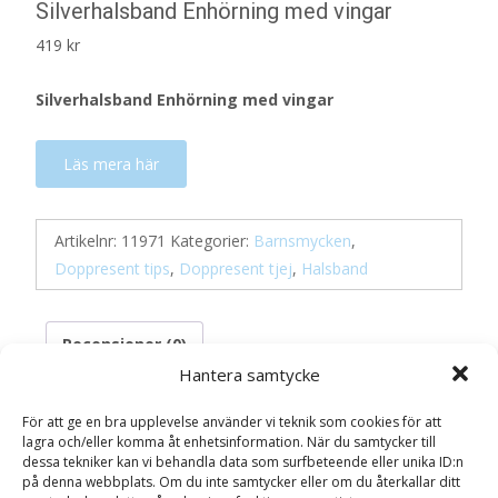
Silverhalsband Enhörning med vingar
419
kr
Silverhalsband Enhörning med vingar
Läs mera här
Artikelnr:
11971
Kategorier:
Barnsmycken
,
Doppresent tips
,
Doppresent tjej
,
Halsband
Recensioner (0)
Hantera samtycke
För att ge en bra upplevelse använder vi teknik som cookies för att
Recensioner
lagra och/eller komma åt enhetsinformation. När du samtycker till
dessa tekniker kan vi behandla data som surfbeteende eller unika ID:n
på denna webbplats. Om du inte samtycker eller om du återkallar ditt
Det finns inga recensioner än.