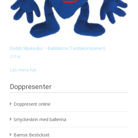
Doddo Mjukisdjur – Babblarna (Teddykompaniet)
215
kr
Läs mera här
Doppresenter
Doppresent online
Smyckeskrin med ballerina
Bamse Bestickset