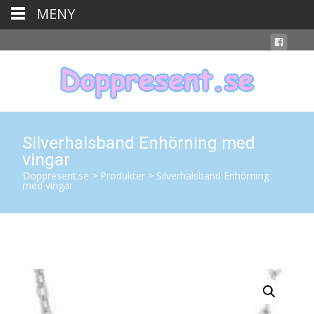
MENY
Silverhalsband Enhörning med
vingar
Doppresent.se
>
Produkter
>
Silverhalsband Enhörning
med vingar