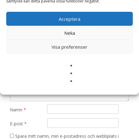
samtycke kan detta påverka vissa funktioner negativt.
Bli först med att recensera ”Silverhalsband
Acceptera
Enhörning med vingar”
Din e-postadress kommer inte publiceras.
Obligatoriska fält
Neka
är märkta
*
Visa preferenser
Ditt betyg
*
Din recension
*
Namn
*
E-post
*
Spara mitt namn, min e-postadress och webbplats i