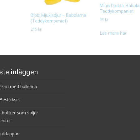
Minis Dadda, Babbla
Teddykompaniet
Bibbi Mjukisdjur – Babblarna
99
kr
(Teddykompaniet)
215
kr
Läs mera här
Läs mera här
ste inläggen
krin med ballerina
estickset
 butiker som säljer
enter
julklappar