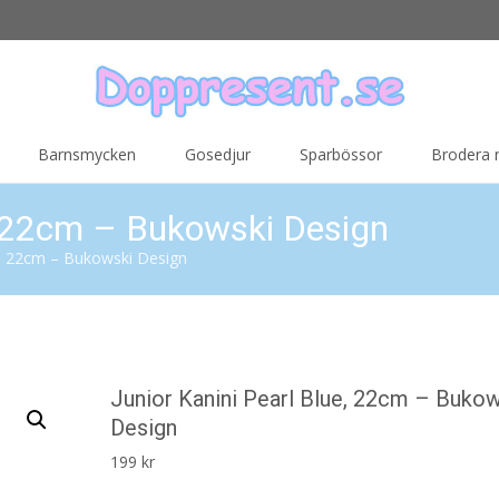
Barnsmycken
Gosedjur
Sparbössor
Brodera
e, 22cm – Bukowski Design
ue, 22cm – Bukowski Design
Junior Kanini Pearl Blue, 22cm – Buko
Design
199
kr