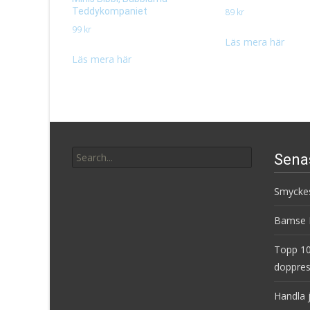
Teddykompaniet
89
kr
99
kr
Läs mera här
Läs mera här
Search
Sena
for:
Smyckes
Bamse B
Topp 10
doppres
Handla 