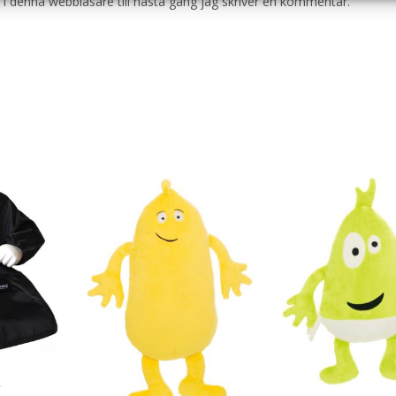
i denna webbläsare till nästa gång jag skriver en kommentar.
r