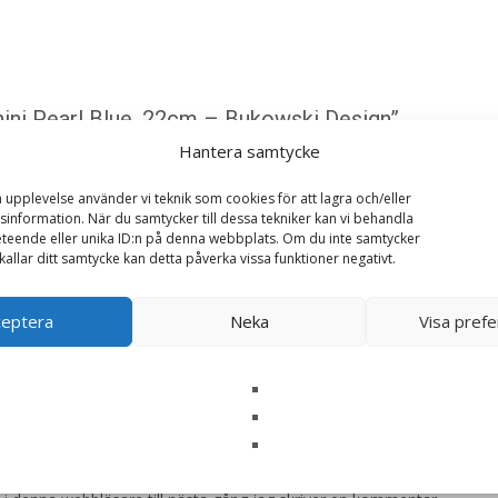
nini Pearl Blue, 22cm – Bukowski Design”
ska fält är märkta
*
Hantera samtycke
a upplevelse använder vi teknik som cookies för att lagra och/eller
information. När du samtycker till dessa tekniker kan vi behandla
teende eller unika ID:n på denna webbplats. Om du inte samtycker
kallar ditt samtycke kan detta påverka vissa funktioner negativt.
ceptera
Neka
Visa pref