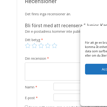
Recensioner
Det finns inga recensioner än.
Bli först med att recensera ”Junior Ka
Din e-postadress kommer inte publiceras.
Obligatori
Ditt betyg
*
För att ge en br
komma åt enhets
data som surfbe
eller om du åter
Din recension
*
Ac
Namn
*
E-post
*