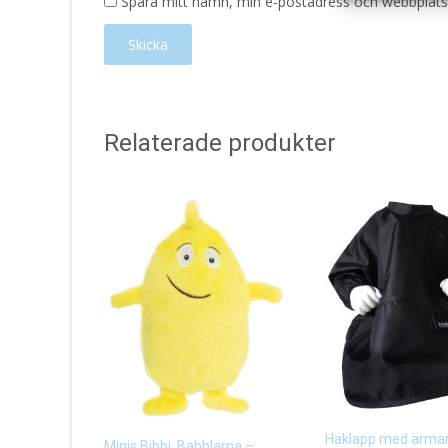
Spara mitt namn, min e-postadress och webbplats 
Relaterade produkter
Haklapp med ärma
Minis Bibbi, Babblarna –