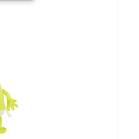
Mätsticka (måttband)
Mjukisdjur Kanin, rosa
359
kr