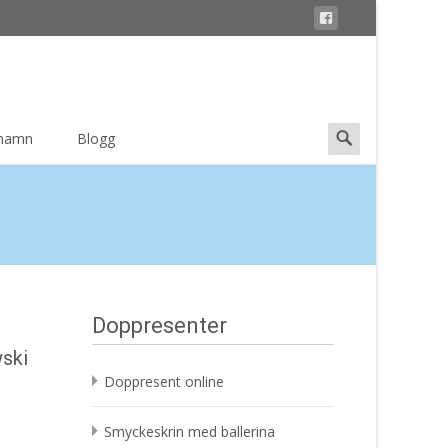
Search
 namn
Blogg
for:
Doppresenter
wski
Doppresent online
Smyckeskrin med ballerina