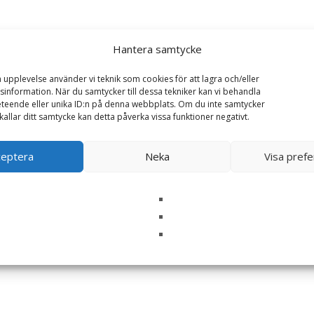
Hantera samtycke
a upplevelse använder vi teknik som cookies för att lagra och/eller
information. När du samtycker till dessa tekniker kan vi behandla
teende eller unika ID:n på denna webbplats. Om du inte samtycker
kallar ditt samtycke kan detta påverka vissa funktioner negativt.
ceptera
Neka
Visa pref
i denna webbläsare till nästa gång jag skriver en kommentar.