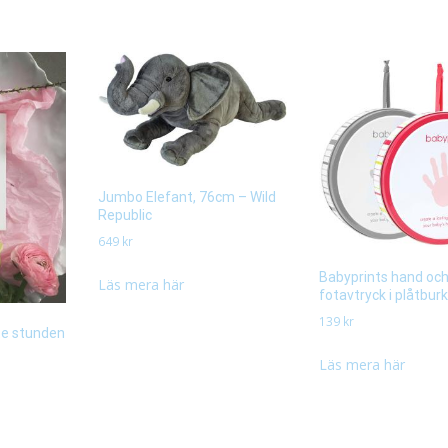
Jumbo Elefant, 76cm – Wild
Republic
649
kr
Babyprints hand oc
Läs mera här
fotavtryck i plåtburk
139
kr
te stunden
Läs mera här