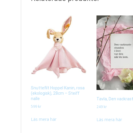
Snuttefilt Hoppel Kanin, rosa
(ekologisk), 28cm – Steiff
nalle
Tavla, Den vackras
599
kr
249
kr
Läs mera här
Läs mera här