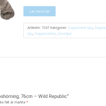
Läs mera här
Artikelnr:
7247
Kategorier:
Doppresent tips
,
Doppre
tjej
,
Doppresenter
,
Gosedjur
oshörning, 76cm – Wild Republic”
ska fält är märkta
*