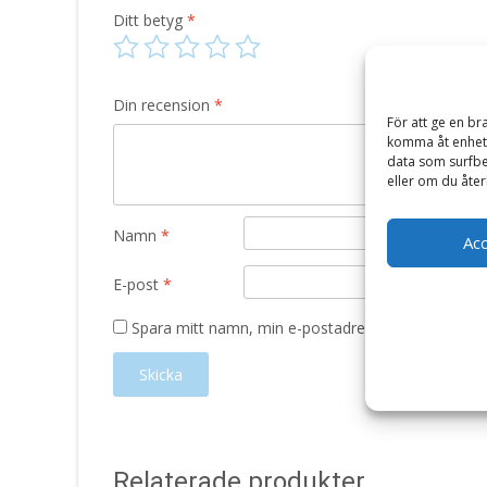
Ditt betyg
*
Din recension
*
För att ge en br
komma åt enhets
data som surfbe
eller om du åter
Namn
*
Ac
E-post
*
Spara mitt namn, min e-postadress och webbplats 
Relaterade produkter