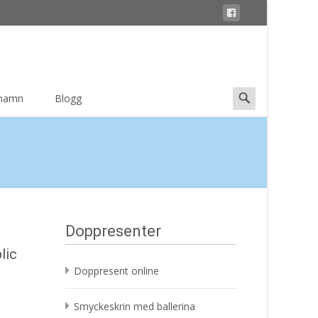
Search
 namn
Blogg
for:
Doppresenter
lic
Doppresent online
Smyckeskrin med ballerina