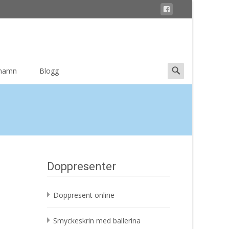
Search
 namn
Blogg
for:
Doppresenter
Doppresent online
Smyckeskrin med ballerina