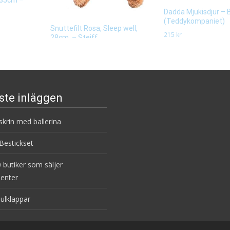
Dadda Mjukisdjur – 
(Teddykompaniet)
Snuttefilt Rosa, Sleep well,
215
kr
28cm, – Steiff
495
kr
Läs mera här
Läs mera här
ste inläggen
krin med ballerina
estickset
 butiker som säljer
enter
julklappar