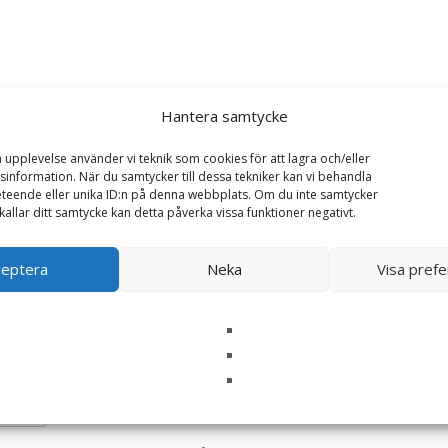
g, 76cm – Wild Republic”
Hantera samtycke
ska fält är märkta
*
a upplevelse använder vi teknik som cookies för att lagra och/eller
information. När du samtycker till dessa tekniker kan vi behandla
teende eller unika ID:n på denna webbplats. Om du inte samtycker
kallar ditt samtycke kan detta påverka vissa funktioner negativt.
ceptera
Neka
Visa pref