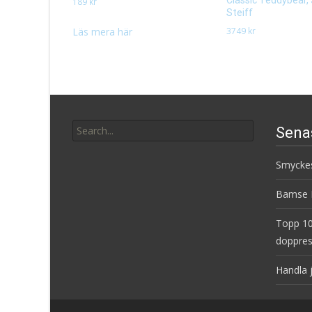
189
kr
Steiff
3749
kr
Läs mera här
Läs mera här
Search
Sena
for:
Smyckes
Bamse B
Topp 10
doppres
Handla 