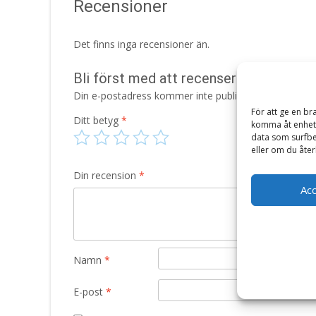
Recensioner
Det finns inga recensioner än.
Bli först med att recensera ”Jumbo Äl
Din e-postadress kommer inte publiceras.
Obligatori
För att ge en br
Ditt betyg
*
komma åt enhets
data som surfbe
eller om du åter
Din recension
*
Ac
Namn
*
E-post
*