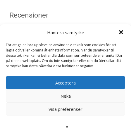
Recensioner
Det finns inga recensioner än.
Hantera samtycke
Bli först med att recensera ”Cuddly Kanini
För att ge en bra upplevelse använder vi teknik som cookies för att
lagra och/eller komma åt enhetsinformation. När du samtycker till
Fjord Blue, 40cm – Bukowski Design”
dessa tekniker kan vi behandla data som surfbeteende eller unika ID:n
Din e-postadress kommer inte publiceras.
Obligatoriska fält
på denna webbplats. Om du inte samtycker eller om du återkallar ditt
samtycke kan detta påverka vissa funktioner negativt.
är märkta
*
Ditt betyg
*
Acceptera
Neka
Din recension
*
Visa preferenser