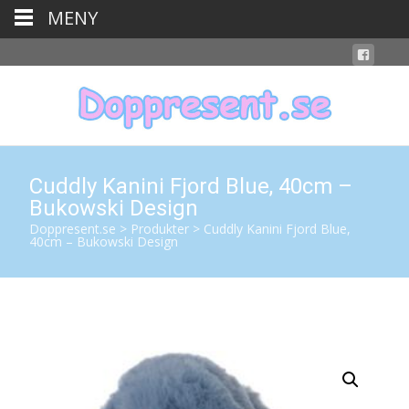
MENY
Cuddly Kanini Fjord Blue, 40cm –
Bukowski Design
Doppresent.se
>
Produkter
>
Cuddly Kanini Fjord Blue,
40cm – Bukowski Design