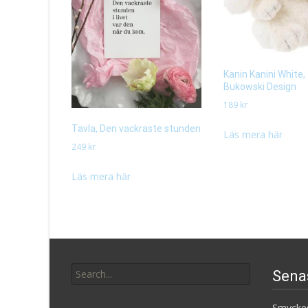
Kanin Kanini White
Bukowski Design
189
kr
Tavla, Den vackraste stunden
Läs mera här
249
kr
Läs mera här
Search
Sena
for:
Smyckes