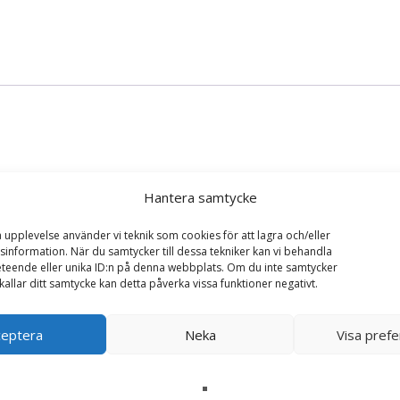
Hantera samtycke
s Perfect, Nalle – Bukowski Design”
a upplevelse använder vi teknik som cookies för att lagra och/eller
information. När du samtycker till dessa tekniker kan vi behandla
ska fält är märkta
*
teende eller unika ID:n på denna webbplats. Om du inte samtycker
kallar ditt samtycke kan detta påverka vissa funktioner negativt.
ceptera
Neka
Visa pref