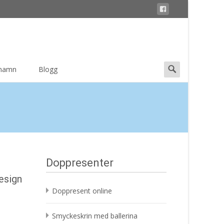
Search
 namn
Blogg
for:
Doppresenter
esign
Doppresent online
Smyckeskrin med ballerina