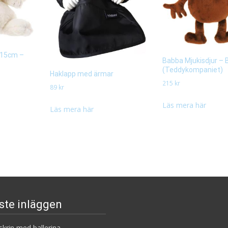
, 15cm –
Babba Mjukisdjur – 
(Teddykompaniet)
Haklapp med ärmar
215
kr
89
kr
Läs mera här
Läs mera här
ste inläggen
krin med ballerina