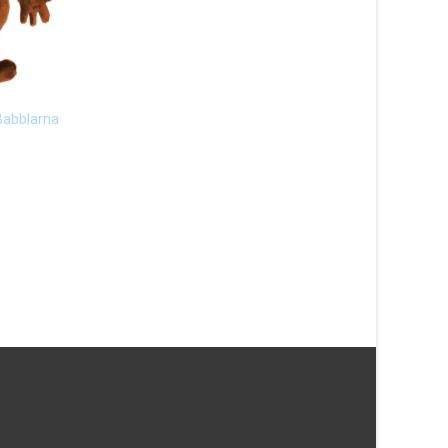
Jumbo Elefant, 76cm
Min Pottkalender
Republic
125
kr
649
kr
Babblarna
Läs mera här
Läs mera här