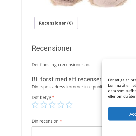
Recensioner (0)
Recensioner
Det finns inga recensioner än.
Bli först med att recensera ”Nobody i
För att ge en br
komma åt enhets
Din e-postadress kommer inte publiceras.
Obligatori
data som surfbe
eller om du åter
Ditt betyg
*
Ac
Din recension
*