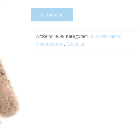
Läs mera här
Artikelnr:
4698
Kategorier:
Bukowski Nallar
,
Doppresenter
,
Gosedjur