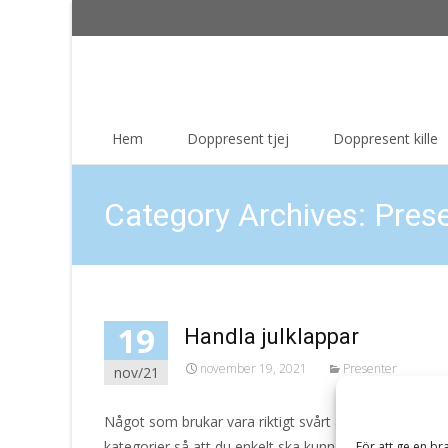
Skip
Hem
Doppresent tjej
Doppresent kille
to
content
Category Archives: Pres
19
Handla julklappar
november 19, 2021
Presenter
nov/21
Något som brukar vara riktigt svårt är att hitta julklap
kategorier så att du enkelt ska kunna hitta något till 
För att ge en br