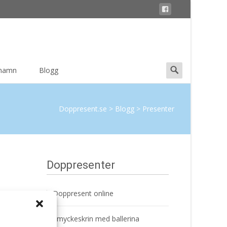
Search
 namn
Blogg
for:
Doppresent.se
>
Blogg
>
Presenter
Doppresenter
Doppresent online
lika
Smyckeskrin med ballerina