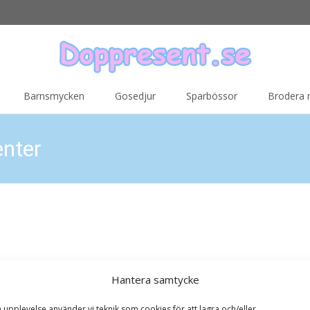
Barnsmycken
Gosedjur
Sparbössor
Brodera
enter
Hantera samtycke
par till någon som har allt. Presenteriet har massor av julklappstips i o
nära och
a upplevelse använder vi teknik som cookies för att lagra och/eller