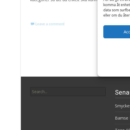
komma åt enhets
data som surfbe
Read More…
eller om du åter
Leave a comment
Ac
Search
Sena
for:
Smyckes
Bamse B