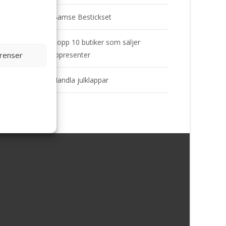
Bamse Bestickset
Topp 10 butiker som säljer
erenser
doppresenter
Handla julklappar