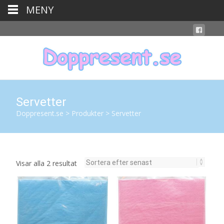
MENY
Servetter
Doppresent.se
>
Produkter
>
Servetter
Sortera
Visar alla 2 resultat
efter
senaste