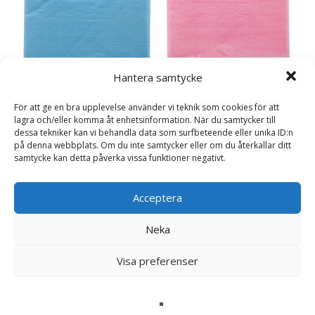
Hantera samtycke
Servetter rosa, 20p
Servetter ljusblå, 20p
29
kr
29
kr
För att ge en bra upplevelse använder vi teknik som cookies för att
lagra och/eller komma åt enhetsinformation. När du samtycker till
Läs mera här
dessa tekniker kan vi behandla data som surfbeteende eller unika ID:n
Läs mera här
på denna webbplats. Om du inte samtycker eller om du återkallar ditt
samtycke kan detta påverka vissa funktioner negativt.
Doppresenter
Acceptera
Neka
Doppresent online
Visa preferenser
Smyckeskrin med ballerina
Bamse Bestickset