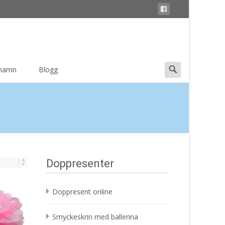
Search
 namn
Blogg
for:
Doppresenter
Doppresent online
Smyckeskrin med ballerina