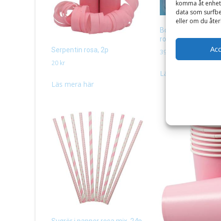
komma åt enhets
data som surfbe
eller om du åter
Bordsdekoration na
rosa, 32p
Ac
Serpentin rosa, 2p
39
kr
20
kr
Läs mera här
Läs mera här