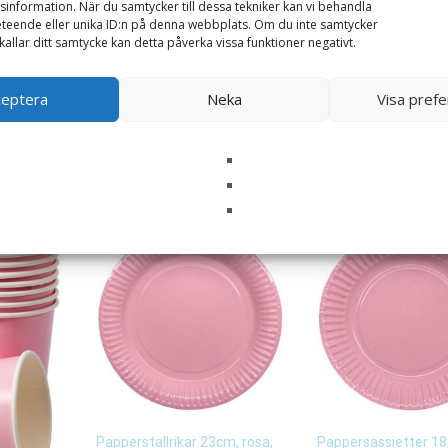
information. När du samtycker till dessa tekniker kan vi behandla
teende eller unika ID:n på denna webbplats. Om du inte samtycker
kallar ditt samtycke kan detta påverka vissa funktioner negativt.
ppar,
Paket rosa dukning för 8
Servetter rosa, 20p
personer
ceptera
Neka
Visa pref
29
kr
149
kr
Läs mera här
Läs mera här
Papperstallrikar 23cm, rosa,
Pappersassietter 18