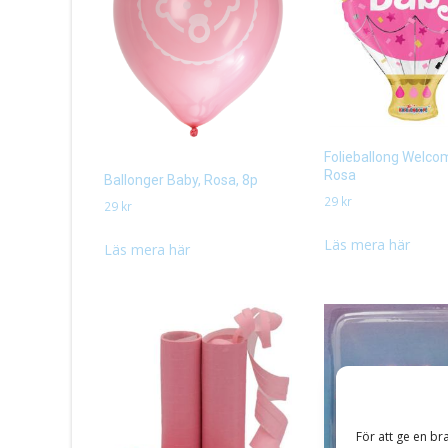
Folieballong Welco
Rosa
Ballonger Baby, Rosa, 8p
29
kr
29
kr
Läs mera här
Läs mera här
För att ge en br