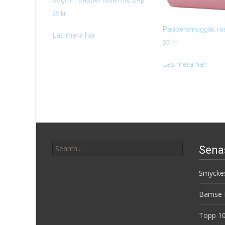
Sugrör i papper rosa mix, 24p
29
kr
Pappersmuggar, ros
Läs mera här
35
kr
Läs mera här
Search
Sena
for:
Smyckes
Bamse B
Topp 10