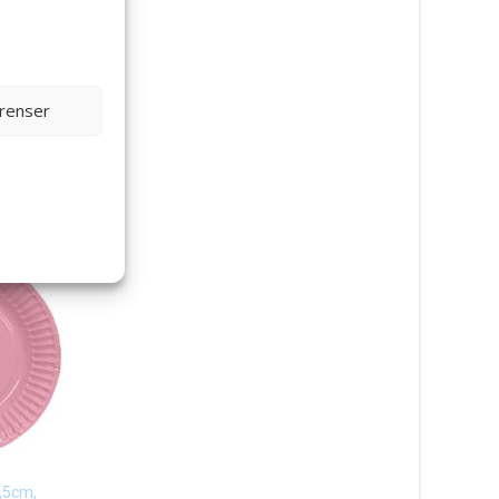
erenser
,5cm,