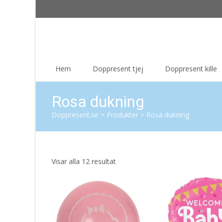
Skip
Hem
Doppresent tjej
Doppresent kille
to
content
Rosa dukning
Doppresent.se
>
Produkter
>
Rosa dukning
Sortera
Visar alla 12 resultat
efter
senaste