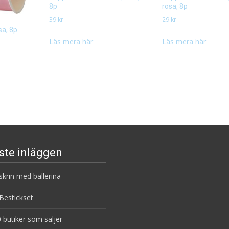
8p
rosa, 8p
39
kr
29
kr
a, 8p
Läs mera här
Läs mera här
ste inläggen
krin med ballerina
estickset
 butiker som säljer