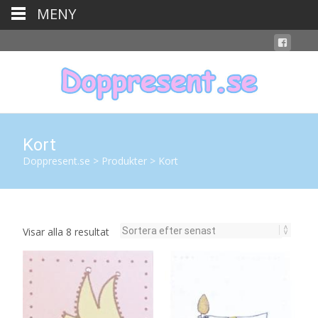
MENY
Kort
Doppresent.se
>
Produkter
>
Kort
Sortera
Visar alla 8 resultat
efter
senaste