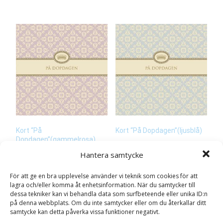
Kort “På
Kort “På Dopdagen”(ljusblå)
Dopdagen”(gammelrosa)
15
kr
15
kr
Hantera samtycke
Läs mera här
Läs mera här
För att ge en bra upplevelse använder vi teknik som cookies för att
lagra och/eller komma åt enhetsinformation. När du samtycker till
dessa tekniker kan vi behandla data som surfbeteende eller unika ID:n
på denna webbplats. Om du inte samtycker eller om du återkallar ditt
samtycke kan detta påverka vissa funktioner negativt.