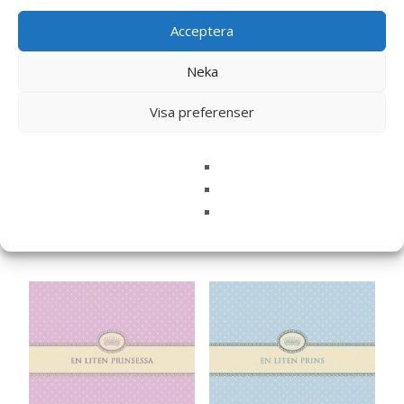
Acceptera
Neka
Visa preferenser
Kort “På
Kort “På
Dopdagen”(cremefärgad)
Namngivningsdagen”
15
kr
15
kr
Läs mera här
Läs mera här