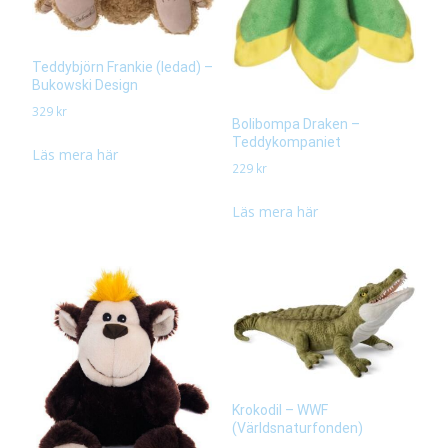
Teddybjörn Frankie (ledad) –
Bukowski Design
329
kr
Bolibompa Draken –
Teddykompaniet
Läs mera här
229
kr
Läs mera här
Krokodil – WWF
(Världsnaturfonden)