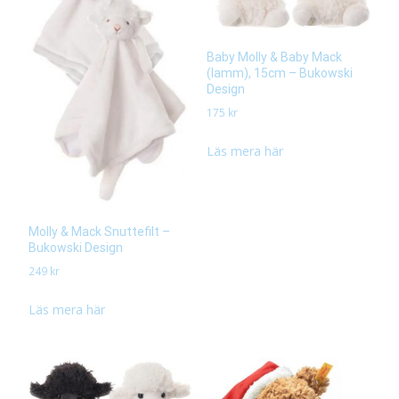
Baby Molly & Baby Mack
(lamm), 15cm – Bukowski
Design
175
kr
Läs mera här
Molly & Mack Snuttefilt –
Bukowski Design
249
kr
Läs mera här