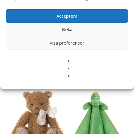
Acceptera
Neka
Värmenalle Mini Kaninen
Värmenalle Mini Lammet
Visa preferenser
Kajsa (tvättbar) – Habibi
Loui (tvättbar) – Habibi
Plush
Plush
239
kr
239
kr
Läs mera här
Läs mera här