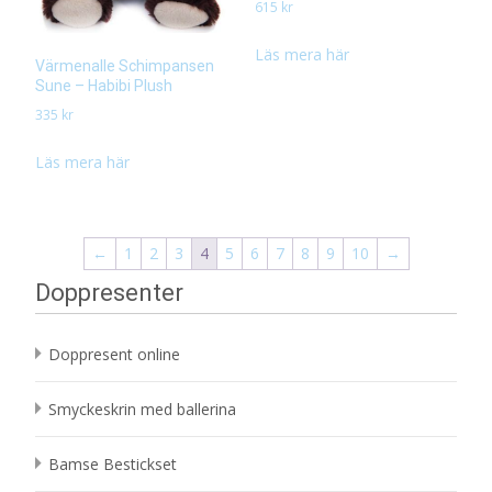
615
kr
Läs mera här
Värmenalle Schimpansen
Sune – Habibi Plush
335
kr
Läs mera här
←
1
2
3
4
5
6
7
8
9
10
→
Doppresenter
Doppresent online
Smyckeskrin med ballerina
Bamse Bestickset