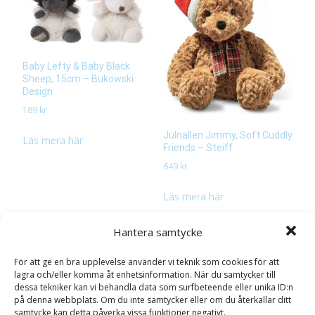
Baby Lefty & Baby Black
Sheep, 15cm – Bukowski
Design
189
kr
Julnallen Jimmy, Soft Cuddly
Läs mera här
Friends – Steiff
649
kr
Läs mera här
Hantera samtycke
För att ge en bra upplevelse använder vi teknik som cookies för att
lagra och/eller komma åt enhetsinformation. När du samtycker till
dessa tekniker kan vi behandla data som surfbeteende eller unika ID:n
på denna webbplats. Om du inte samtycker eller om du återkallar ditt
samtycke kan detta påverka vissa funktioner negativt.