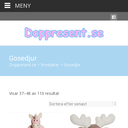
MENY
Gosedjur
Doppresent.se
>
Produkter
>
Gosedjur
Sortera
Visar 37–48 av 110 resultat
efter
senaste