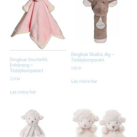
Diinglisar Skallra, Älg –
Diinglisar Snuttefilt,
Teddykompaniet
Enhörning –
165
kr
Teddykompaniet
229
kr
Läs mera här
Läs mera här