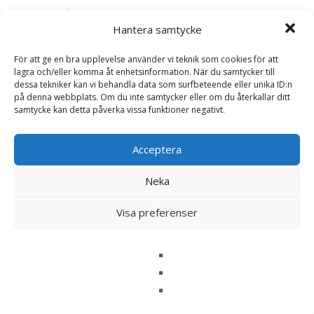
Läs mera här
Hantera samtycke
För att ge en bra upplevelse använder vi teknik som cookies för att
lagra och/eller komma åt enhetsinformation. När du samtycker till
dessa tekniker kan vi behandla data som surfbeteende eller unika ID:n
på denna webbplats. Om du inte samtycker eller om du återkallar ditt
samtycke kan detta påverka vissa funktioner negativt.
Acceptera
Neka
Visa preferenser
Berlock Grodprins, äkta silver