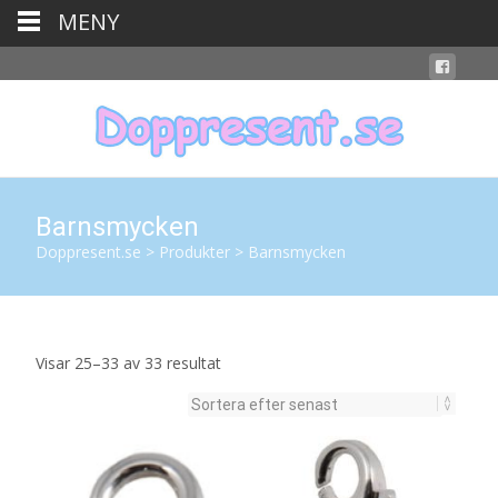
MENY
Barnsmycken
Doppresent.se
>
Produkter
>
Barnsmycken
Sortera
Visar 25–33 av 33 resultat
efter
senaste