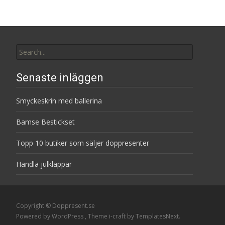
Search
for:
Senaste inläggen
Smyckeskrin med ballerina
Bamse Bestickset
Topp 10 butiker som säljer doppresenter
Handla julklappar
Copyright © Doppresent.se
Powered by WordPress
, Theme
i-craft
by TemplatesNext.