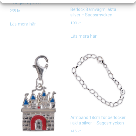
– Sagosmycken
Berlock Barnvagm, äkta
295
kr
silver – Sagosmycken
199
kr
Läs mera här
Läs mera här
Armband 18cm för berlocker
i äkta silver – Sagosmycken
415
kr