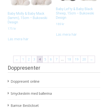
Baby Lefty & Baby Black
Sheep, 15cm – Bukowski
Baby Molly & Baby Mack
Design
(lamm), 15cm – Bukowski
Design
189
kr
175
kr
Läs mera här
Läs mera här
←
1
2
3
4
5
6
7
…
18
19
20
→
Doppresenter
Doppresent online
Smyckeskrin med ballerina
Bamse Bestickset