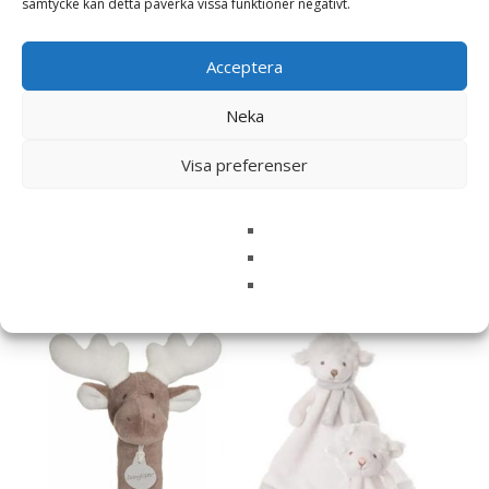
samtycke kan detta påverka vissa funktioner negativt.
Acceptera
Neka
Diinglisar Snuttefilt,
Visa preferenser
Enhörning –
Smyckeskrin Hjärta Ballerina
Teddykompaniet
299
kr
229
kr
Läs mera här
Läs mera här