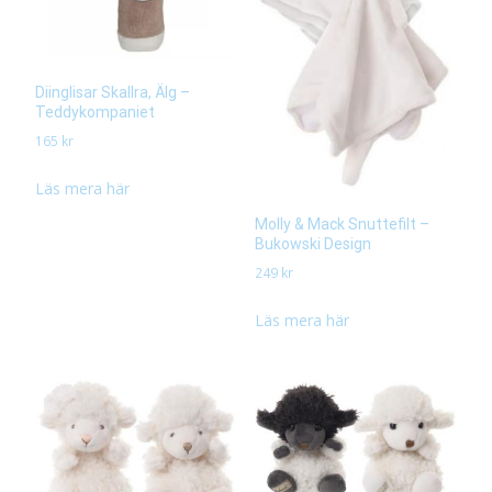
Diinglisar Skallra, Älg –
Teddykompaniet
165
kr
Läs mera här
Molly & Mack Snuttefilt –
Bukowski Design
249
kr
Läs mera här